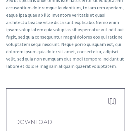
Sed ut spiciatis unde omnis iste natus error sit voluptatem
accusantium doloremque laudantium, totam rem aperiam,
eaque ipsa quae ab illo inventore veritatis et quasi
architecto beatae vitae dicta sunt explicabo. Nemo enim
ipsam voluptatem quia voluptas sit aspernatur aut odit aut
fugit, sed quia consequuntur magni dolores eos qui ratione
voluptatem sequi nesciunt. Neque porro quisquam est, qui
dolorem ipsum quia dolor sit amet, consectetur, adipisci
velit, sed quia non numquam eius modi tempora incidunt ut
labore et dolore magnam aliquam quaerat voluptatem.


DOWNLOAD