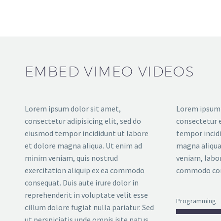
EMBED VIMEO VIDEOS
Lorem ipsum dolor sit amet,
Lorem ipsum 
consectetur adipisicing elit, sed do
consectetur e
eiusmod tempor incididunt ut labore
tempor incidi
et dolore magna aliqua. Ut enim ad
magna aliqua
minim veniam, quis nostrud
veniam, labori
exercitation aliquip ex ea commodo
commodo con
consequat. Duis aute irure dolor in
reprehenderit in voluptate velit esse
Programming
cillum dolore fugiat nulla pariatur. Sed
ut perspiciatis unde omnis iste natus