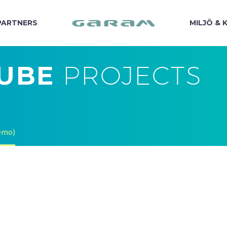
PARTNERS
MILJÖ & 
TUBE
PROJECTS
Demo)