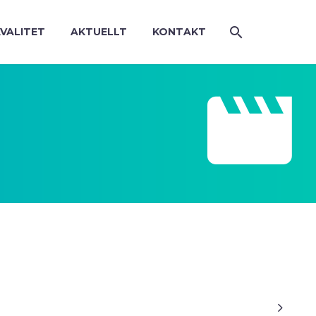
KVALITET
AKTUELLT
KONTAKT


