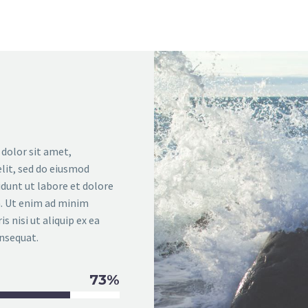
dolor sit amet,
lit, sed do eiusmod
dunt ut labore et dolore
. Ut enim ad minim
s nisi ut aliquip ex ea
sequat.
73%