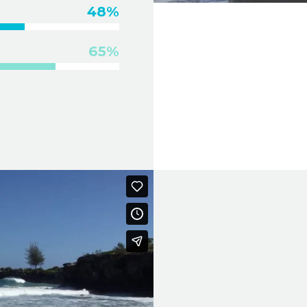
48%
Videospelare
65%