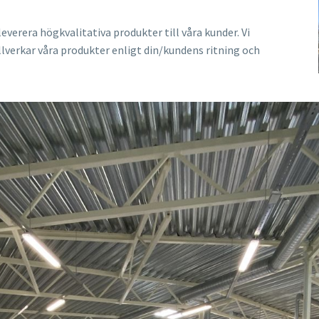
verera högkvalitativa produkter till våra kunder. Vi
illverkar våra produkter enligt din/kundens ritning och