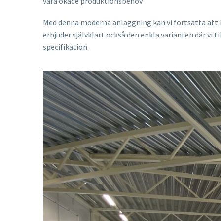
våra ökade produktionsbehov.
Med denna moderna anläggning kan vi fortsätta att le
erbjuder självklart också den enkla varianten där vi t
specifikation.