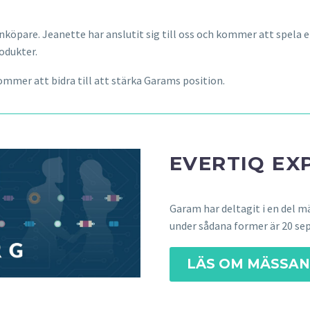
nköpare. Jeanette har anslutit sig till oss och kommer att spela en 
odukter.
mer att bidra till att stärka Garams position.
EVERTIQ EX
Garam har deltagit i en del mä
under sådana former är 20 se
LÄS OM MÄSSAN