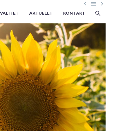



KVALITET
AKTUELLT
KONTAKT