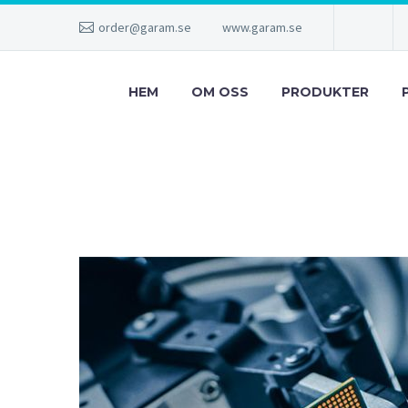
order@garam.se
www.garam.se
HEM
OM OSS
PRODUKTER