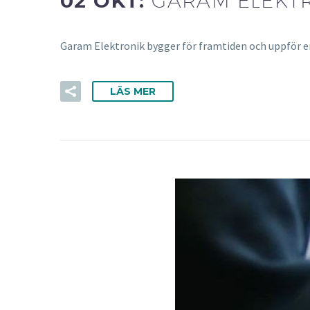
02 OKT:
GARAM ELEKT
Garam Elektronik bygger för framtiden och uppför en h
LÄS MER