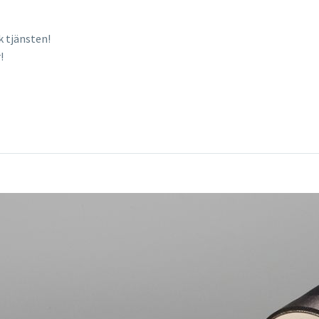
k tjänsten!
!