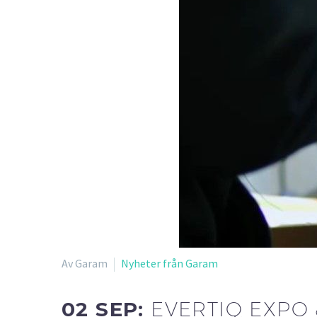
Av Garam
Nyheter från Garam
02 SEP:
EVERTIQ EXPO